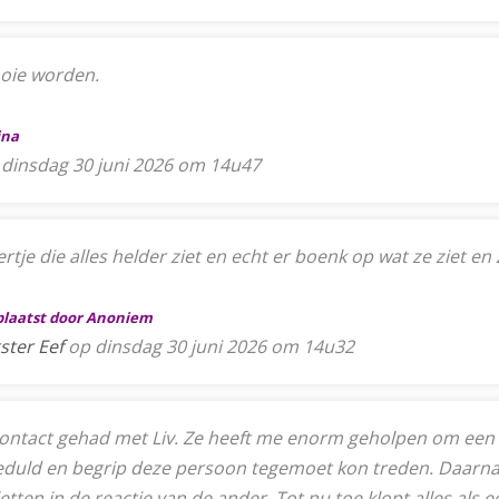
mooie worden.
ina
dinsdag 30 juni 2026 om 14u47
tje die alles helder ziet en echt er boenk op wat ze ziet en 
eplaatst door Anoniem
ster Eef
op dinsdag 30 juni 2026 om 14u32
contact gehad met Liv. Ze heeft me enorm geholpen om een 
duld en begrip deze persoon tegemoet kon treden. Daarnaas
ten in de reactie van de ander. Tot nu toe klopt alles als e