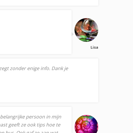
Lisa
zegt zonder enige info. Dank je
belangrijke persoon in mijn
t geeft ze ook tips hoe te
en bus. Ook gaf ze aan wat