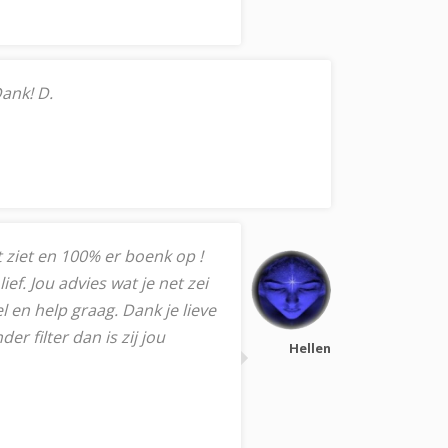
Dank! D.
et ziet en 100% er boenk op !
f. Jou advies wat je net zei
l en help graag. Dank je lieve
r filter dan is zij jou
Hellen