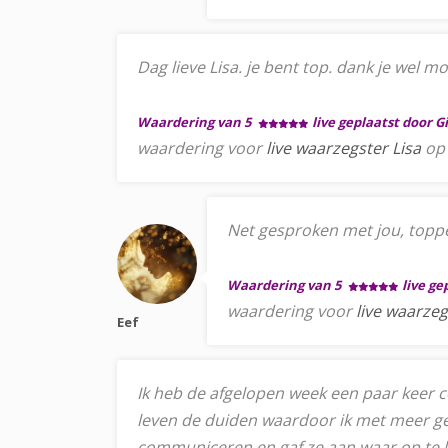
Dag lieve Lisa. je bent top. dank je wel 
Waardering van 5
live geplaatst door G
waardering voor
live waarzegster Lisa
op 
Net gesproken met jou, topper
Waardering van 5
live g
waardering voor
live waarzeg
Eef
Ik heb de afgelopen week een paar keer 
leven de duiden waardoor ik met meer ge
communiceren en gaf ze aan waar op te let