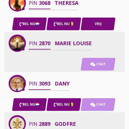
PIN
3068
THERESA
BEL NU
BEL NU
VRIJ
PIN
2870
MARIE LOUISE
CHAT
PIN
3093
DANY
BEL NU
BEL NU
CHAT
PIN
2889
GODFRE