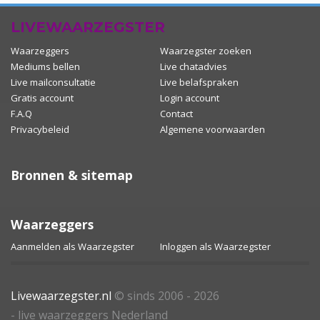
LIVEWAARZEGSTER
Waarzeggers
Waarzegster zoeken
Mediums bellen
Live chatadvies
Live mailconsultatie
Live belafspraken
Gratis account
Login account
F.A.Q
Contact
Privacybeleid
Algemene voorwaarden
Bronnen & sitemap
Waarzeggers
Aanmelden als Waarzegster
Inloggen als Waarzegster
Livewaarzegster.nl
© sinds 2006 - 2026
- live waarzeggers Nederland