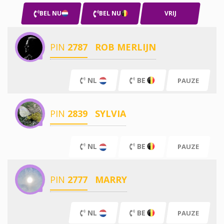
BEL NU
BEL NU
VRIJ
PIN
2787
ROB MERLIJN
NL
BE
PAUZE
PIN
2839
SYLVIA
NL
BE
PAUZE
PIN
2777
MARRY
NL
BE
PAUZE