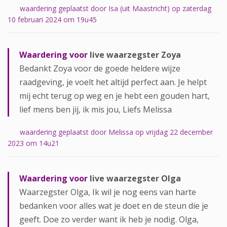
waardering geplaatst door Isa (uit Maastricht) op zaterdag
10 februari 2024 om 19u45
Waardering voor
live waarzegster Zoya
Bedankt Zoya voor de goede heldere wijze
raadgeving, je voelt het altijd perfect aan. Je helpt
mij echt terug op weg en je hebt een gouden hart,
lief mens ben jij, ik mis jou, Liefs Melissa
waardering geplaatst door Melissa op vrijdag 22 december
2023 om 14u21
Waardering voor
live waarzegster Olga
Waarzegster Olga, Ik wil je nog eens van harte
bedanken voor alles wat je doet en de steun die je
geeft. Doe zo verder want ik heb je nodig. Olga,