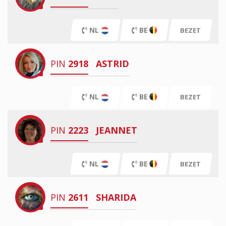
NL
BE
BEZET
PIN
2918
ASTRID
NL
BE
BEZET
PIN
2223
JEANNET
NL
BE
BEZET
PIN
2611
SHARIDA