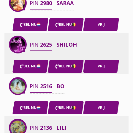
PIN
2980
SARAA
BEL NU
BEL NU
VRIJ
PIN
2625
SHILOH
BEL NU
BEL NU
VRIJ
PIN
2516
BO
BEL NU
BEL NU
VRIJ
PIN
2136
LILI