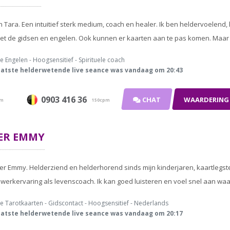
en Tara. Een intuitief sterk medium, coach en healer. Ik ben heldervoelend
t de gidsen en engelen. Ook kunnen er kaarten aan te pas komen. Maar het
e Engelen - Hoogsensitief - Spirituele coach
atste helderwetende live seance was vandaag om 20:43
0903 416 36
CHAT
WAARDERING
pm
150cpm
ER
EMMY
er Emmy. Helderziend en helderhorend sinds mijn kinderjaren, kaartlegst
 werkervaring als levenscoach. Ik kan goed luisteren en voel snel aan waar
e Tarotkaarten - Gidscontact - Hoogsensitief - Nederlands
atste helderwetende live seance was vandaag om 20:17