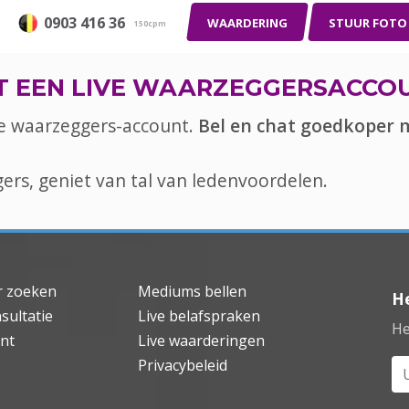
0903 416 36
WAARDERING
STUUR FOTO
150cpm
T EEN LIVE WAARZEGGERSACCO
ve waarzeggers-account.
Bel en chat goedkoper 
rs, geniet van tal van ledenvoordelen.
 zoeken
Mediums bellen
H
sultatie
Live belafspraken
He
nt
Live waarderingen
Privacybeleid
Uw