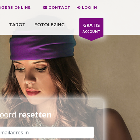
GGERS ONLINE
CONTACT
LOG IN
TAROT
FOTOLEZING
GRATIS
ACCOUNT
oord
resetten