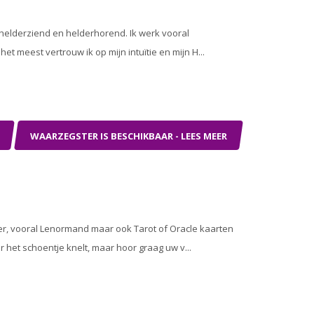
, helderziend en helderhorend. Ik werk vooral
 meest vertrouw ik op mijn intuïtie en mijn H...
WAARZEGSTER IS BESCHIKBAAR - LEES MEER
er, vooral Lenormand maar ook Tarot of Oracle kaarten
 het schoentje knelt, maar hoor graag uw v...