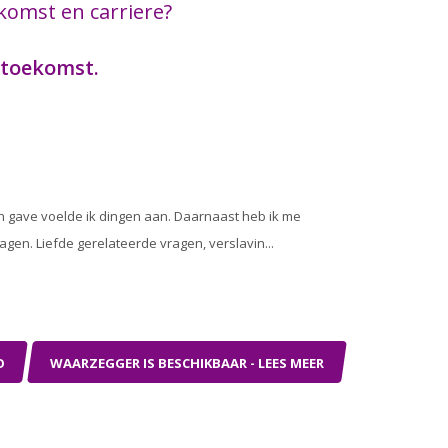
komst en carriere?
 toekomst.
en gave voelde ik dingen aan. Daarnaast heb ik me
gen. Liefde gerelateerde vragen, verslavin...
O
WAARZEGGER IS BESCHIKBAAR - LEES MEER