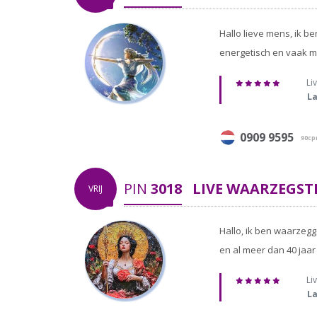
Hallo lieve mens, ik b
energetisch en vaak me
Liv
La
0909 9595
90c
PIN
3018
LIVE WAARZEGST
VRIJ
Hallo, ik ben waarzegg
en al meer dan 40 jaar
Liv
La