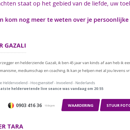
chten staat op het gebied van de liefde, uw toe
n kom nog meer te weten over je persoonlijke
R
GAZALI
rzegger en helderziende Gazali, ik ben 45 jaar van kinds af aan heb ik e
jamanisme, mediumschap en coaching. Ik kan je helpen met al jou levens vra
e Heldervoelend - Hoogsensitief - Invoelend - Nederlands
atste helderwetende live seance was vandaag om 20:55
0903 416 36
WAARDERING
STUUR FOT
150cpm
ER
TARA