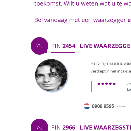
toekomst. Wilt u weten wat u te wa
Bel vandaag met een waarzegger
e
PIN
2454
LIVE WAARZEGGE
VRIJ
Hallo mijn naam is waa
verdiept in het inca-s
Liv
La
0909 9595
90cpm
PIN
2966
LIVE WAARZEGST
VRIJ