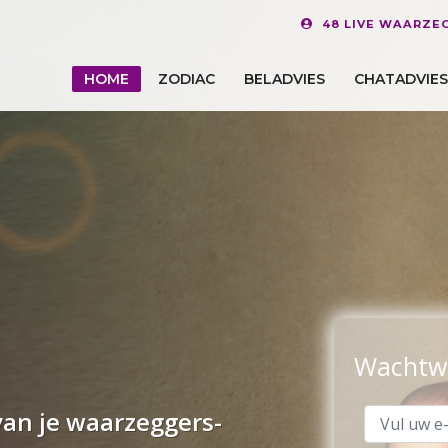
48 LIVE WAARZE
HOME
ZODIAC
BELADVIES
CHATADVIES
Wachtw
van je waarzeggers-