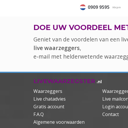
0909 9595
90cpm
DOE UW VOORDEEL ME
Geniet van de voordelen van een li
live waarzeggers
,
e-mail met helderwetende waarzegge
LIVEWAARZEGSTER
.nl
Waarzeggers
Waarzegger
Live chatadvies
Live mailcon
Gratis account
Login accou
F.A.Q
Contact
Algemene voorwaarden