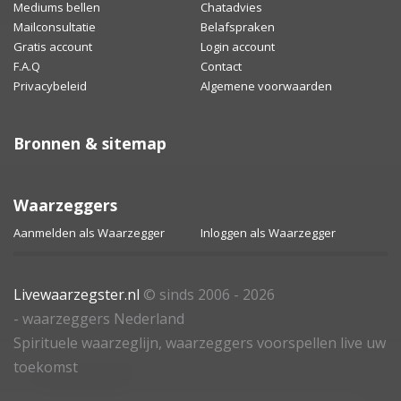
Mediums bellen
Chatadvies
Mailconsultatie
Belafspraken
Gratis account
Login account
F.A.Q
Contact
Privacybeleid
Algemene voorwaarden
Bronnen & sitemap
Waarzeggers
Aanmelden als Waarzegger
Inloggen als Waarzegger
Livewaarzegster.nl
© sinds 2006 - 2026
- waarzeggers Nederland
Spirituele waarzeglijn, waarzeggers voorspellen live uw
toekomst