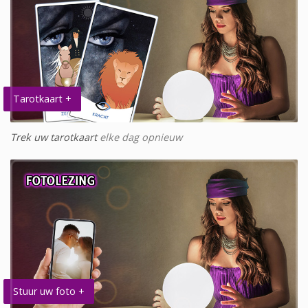
Tarotkaart +
Trek uw tarotkaart
elke dag opnieuw
Stuur uw foto +