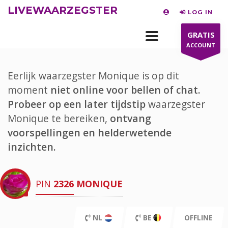
LIVEWAARZEGSTER
LOG IN
GRATIS
ACCOUNT
Eerlijk waarzegster Monique is op dit
moment
niet online voor bellen of chat.
Probeer op een later tijdstip
waarzegster
Monique te bereiken,
ontvang
voorspellingen en helderwetende
inzichten.
PIN
2326
MONIQUE
NL
BE
OFFLINE