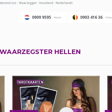
sterend oor - Waarzeggen - Invoelend - Nederlands
0909 9595
0903 416 36
90cpm
150c
WAARZEGSTER HELLEN