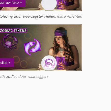
uur uw foto +
tolezing door waarzegster Hellen
: extra inzichten
diac +
atis zodiac
door waarzeggers