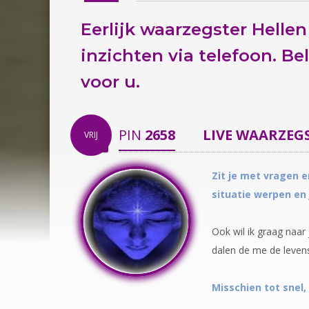
Eerlijk waarzegster Hellen
inzichten via telefoon.
Be
voor u.
PIN
2658
LIVE WAARZEG
VRIJ
Zit je met vragen e
situatie werpen en
Ook wil ik graag naar 
dalen de me de levens
Misschien tot snel,