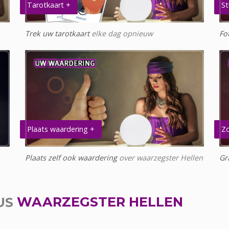
Tarotkaart +
St
Trek uw tarotkaart
elke dag opnieuw
Fo
Plaats waardering +
Zo
Plaats zelf ook waardering
over waarzegster Hellen
Gr
US
WAARZEGSTER HELLEN