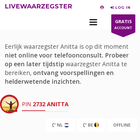
LIVEWAARZEGSTER
LOG IN
GRATIS
ACCOUNT
Eerlijk waarzegster Anitta is op dit moment
niet online voor telefoonconsult.
Probeer
op een later tijdstip
waarzegster Anitta te
bereiken,
ontvang voorspellingen en
helderwetende inzichten.
PIN
2732
ANITTA
NL
BE
OFFLINE