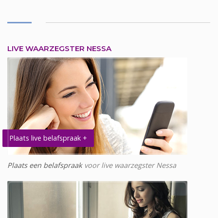
LIVE WAARZEGSTER NESSA
Plaats live belafspraak +
Plaats een belafspraak
voor live waarzegster Nessa