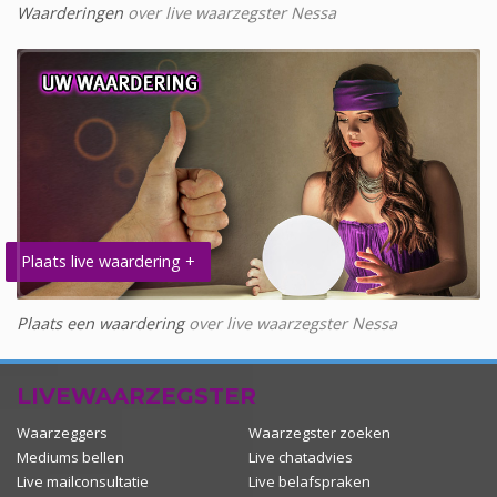
Waarderingen
over live waarzegster Nessa
Plaats live waardering +
Plaats een waardering
over live waarzegster Nessa
LIVEWAARZEGSTER
Waarzeggers
Waarzegster zoeken
Mediums bellen
Live chatadvies
Live mailconsultatie
Live belafspraken