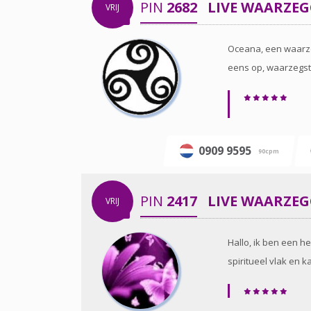
PIN
2682
LIVE WAARZE
VRIJ
Oceana, een waarze
eens op, waarzegs
0909 9595
90cpm
PIN
2417
LIVE WAARZE
VRIJ
Hallo, ik ben een h
spiritueel vlak en k