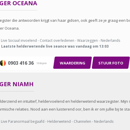
GGER
OCEANA
gster die antwoorden krijgt van haar gidsen, ook geeft ze je graag een 
ter Oceana.
Live Sociaal invoelend - Contact overledenen - Waarzeggen - Nederlands
Laatste helderwetende live seance was vandaag om 13:03
0903 416 36
WAARDERING
STUUR FOTO
150cpm
GGER
NIAMH
elderziend en intuïtief, heldervoelend en helderwetend waarzegster. Mijn s
armische relaties. Nood aan een luisterend oor, ben ik er om jullie bij te s
Live Paranormaal begaafd - Helderwetend - Channelen - Nederlands