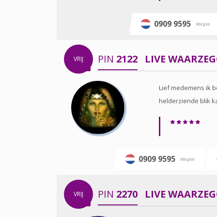
0909 9595
90cpm
PIN
2122
LIVE WAARZE
VRIJ
Lief medemens ik be
helderziende blik ka
0909 9595
90cpm
PIN
2270
LIVE WAARZE
VRIJ