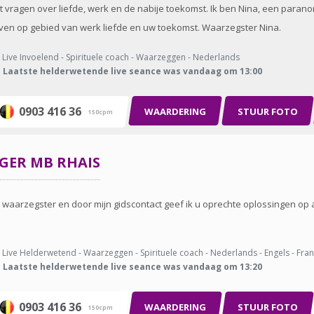
et vragen over liefde, werk en de nabije toekomst. Ik ben Nina, een paran
en op gebied van werk liefde en uw toekomst. Waarzegster Nina.
Live Invoelend - Spirituele coach - Waarzeggen - Nederlands
Laatste helderwetende live seance was vandaag om 13:00
0903 416 36
WAARDERING
STUUR FOTO
150cpm
GGER
MB RHAIS
s waarzegster en door mijn gidscontact geef ik u oprechte oplossingen op 
Live Helderwetend - Waarzeggen - Spirituele coach - Nederlands - Engels - Fra
Laatste helderwetende live seance was vandaag om 13:20
0903 416 36
WAARDERING
STUUR FOTO
150cpm