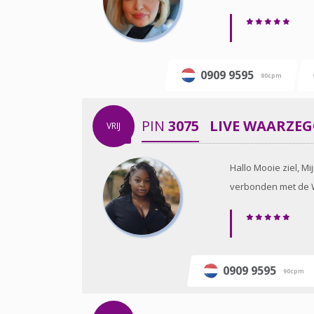
0909 9595
90cpm
PIN
3075
LIVE WAARZE
VRIJ
Hallo Mooie ziel, M
verbonden met de Win
0909 9595
90cpm