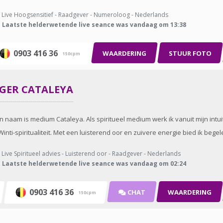
Live Hoogsensitief - Raadgever - Numeroloog - Nederlands
Laatste helderwetende live seance was vandaag om 13:38
0903 416 36
WAARDERING
STUUR FOTO
150cpm
GGER
CATALEYA
ijn naam is medium Cataleya. Als spiritueel medium werk ik vanuit mijn in
ti-spiritualiteit. Met een luisterend oor en zuivere energie bied ik begelei
Live Spiritueel advies - Luisterend oor - Raadgever - Nederlands
Laatste helderwetende live seance was vandaag om 02:24
0903 416 36
CHAT
WAARDERING
150cpm