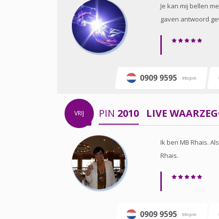
Je kan mij bellen m
gaven antwoord gev
0909 9595
90cpm
PIN
2010
LIVE WAARZE
VRIJ
Ik ben MB Rhais. Al
Rhais.
0909 9595
90cpm