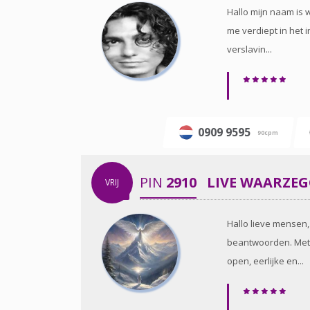
Hallo mijn naam is 
me verdiept in het 
verslavin...
0909 9595
90cpm
PIN
2910
LIVE WAARZE
VRIJ
Hallo lieve mensen,
beantwoorden. Met b
open, eerlijke en...