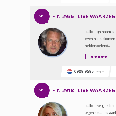
PIN
2936
LIVE WAARZE
VRIJ
Hallo, mijn naam i
even niet uitkomen,
heldervoelend...
0909 9595
90cpm
PIN
2918
LIVE WAARZE
VRIJ
Hallo lieve jij, Ik 
tegen situaties aanl