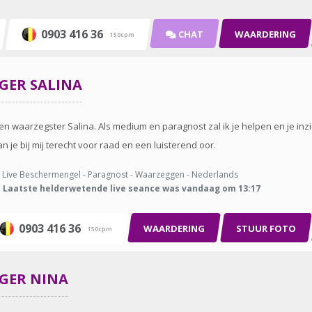
0903 416 36
CHAT
WAARDERING
150cpm
GGER
SALINA
n waarzegster Salina. Als medium en paragnost zal ik je helpen en je inz
n je bij mij terecht voor raad en een luisterend oor.
Live Beschermengel - Paragnost - Waarzeggen - Nederlands
Laatste helderwetende live seance was vandaag om 13:17
0903 416 36
WAARDERING
STUUR FOTO
150cpm
GGER
NINA