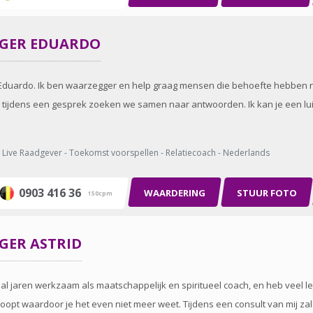
GGER
EDUARDO
s Eduardo. Ik ben waarzegger en help graag mensen die behoefte hebben n
 tijdens een gesprek zoeken we samen naar antwoorden. Ik kan je een lui
Live Raadgever - Toekomst voorspellen - Relatiecoach - Nederlands
0903 416 36
WAARDERING
STUUR FOTO
150cpm
GGER
ASTRID
ben al jaren werkzaam als maatschappelijk en spiritueel coach, en heb veel 
oopt waardoor je het even niet meer weet. Tijdens een consult van mij zal j