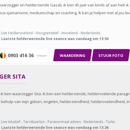
waarzegger en helderziende Gazali, ik ben 45 jaar van kinds af aan heb i
inca-sjamanisme, mediumschap en coaching. Ik kan je helpen met al jou le
Live Heldervoelend - Hoogsensitief - Invoelend - Nederlands
Laatste helderwetende live seance was vandaag om 13:50
0903 416 36
WAARDERING
STUUR FOTO
150cpm
GGER
SITA
 ik ben waarzegger Sita. Ik ben een helderziende, heldervoelende paragnos
ehulp van mijn gidsen, engelen, helderziendheid, heldervoelendheid, intui
Live Intuitief - Tarotkaarten - Paranormaal advies - Nederlands - Turks
Laatste helderwetende live seance was vandaag om 13:26