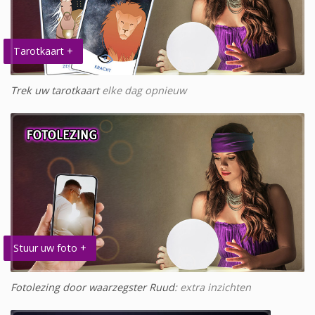
Tarotkaart +
Trek uw tarotkaart
elke dag opnieuw
Stuur uw foto +
Fotolezing door waarzegster Ruud
: extra inzichten