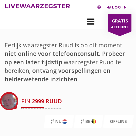
LIVEWAARZEGSTER
LOG IN
GRATIS
ACCOUNT
Eerlijk waarzegster Ruud is op dit moment
niet online voor telefoonconsult.
Probeer
op een later tijdstip
waarzegster Ruud te
bereiken,
ontvang voorspellingen en
helderwetende inzichten.
PIN
2999
RUUD
NL
BE
OFFLINE