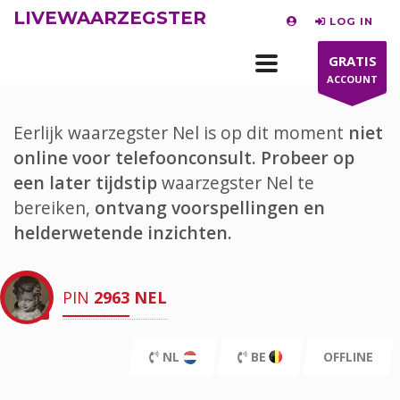
LIVEWAARZEGSTER
LOG IN
GRATIS
ACCOUNT
Eerlijk waarzegster Nel is op dit moment
niet
online voor telefoonconsult.
Probeer op
een later tijdstip
waarzegster Nel te
bereiken,
ontvang voorspellingen en
helderwetende inzichten.
PIN
2963
NEL
NL
BE
OFFLINE