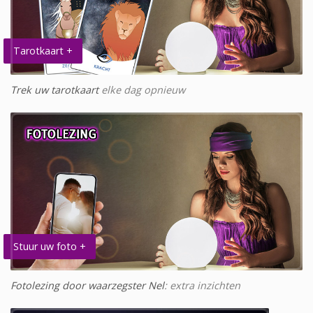
Tarotkaart +
Trek uw tarotkaart
elke dag opnieuw
Stuur uw foto +
Fotolezing door waarzegster Nel
: extra inzichten