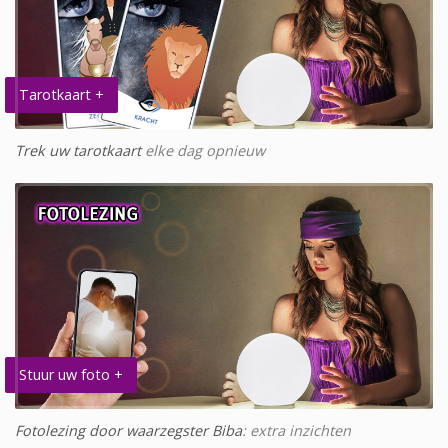
Tarotkaart +
Trek uw tarotkaart
elke dag opnieuw
Stuur uw foto +
Fotolezing door waarzegster Biba
: extra inzichten