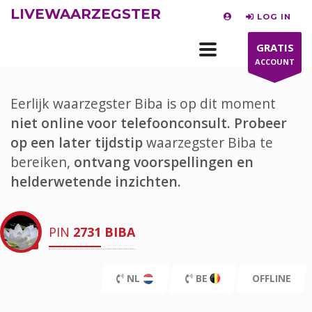
LIVEWAARZEGSTER
LOG IN
GRATIS
ACCOUNT
Eerlijk waarzegster Biba is op dit moment
niet online voor telefoonconsult.
Probeer
op een later tijdstip
waarzegster Biba te
bereiken,
ontvang voorspellingen en
helderwetende inzichten.
PIN
2731
BIBA
NL
BE
OFFLINE