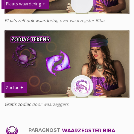
Plaats waardering +
Plaats zelf ook waardering
over waarzegster Biba
Zodiac +
Gratis zodiac
door waarzeggers
PARAGNOST
WAARZEGSTER BIBA