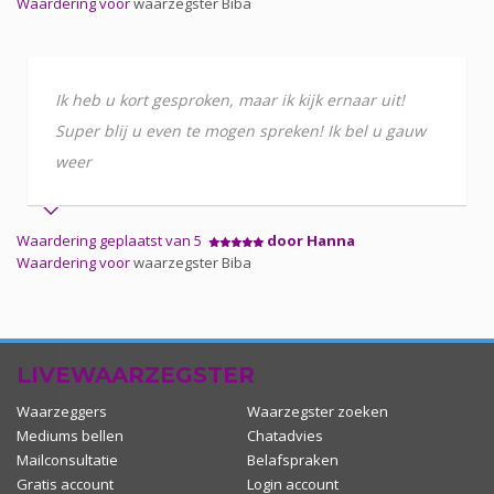
Waardering voor
waarzegster Biba
Ik heb u kort gesproken, maar ik kijk ernaar uit!
Super blij u even te mogen spreken! Ik bel u gauw
weer
Waardering geplaatst van 5
door Hanna
Waardering voor
waarzegster Biba
LIVEWAARZEGSTER
Waarzeggers
Waarzegster zoeken
Mediums bellen
Chatadvies
Mailconsultatie
Belafspraken
Gratis account
Login account