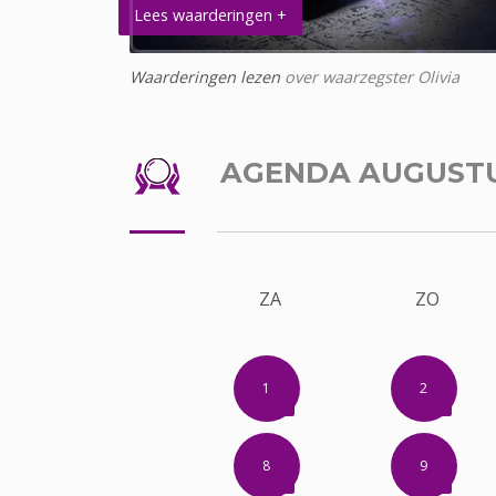
Lees waarderingen +
Waarderingen lezen
over waarzegster Olivia
AGENDA AUGUST
ZA
ZO
1
2
8
9