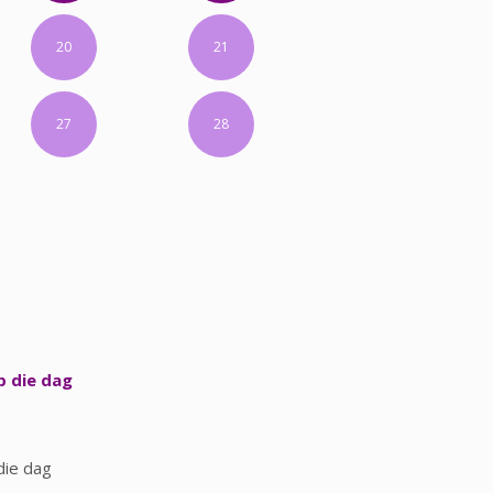
20
21
27
28
p die dag
die dag