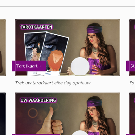
Tarotkaart +
St
Trek uw tarotkaart
elke dag opnieuw
Fo