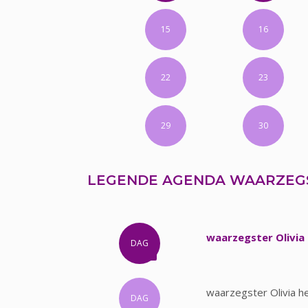
15
16
22
23
29
30
LEGENDE AGENDA WAARZEGS
waarzegster Olivia 
DAG
waarzegster Olivia h
DAG