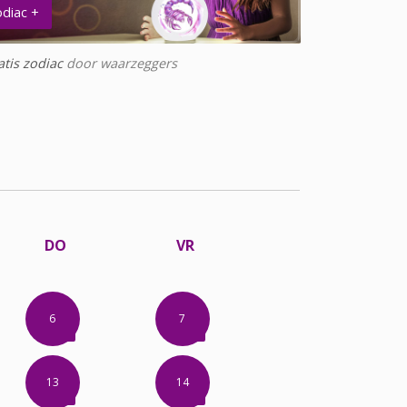
diac +
atis zodiac
door waarzeggers
DO
VR
6
7
13
14