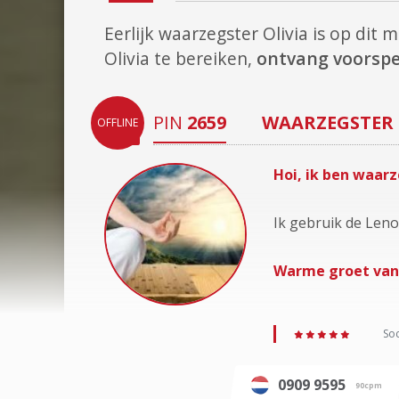
Eerlijk waarzegster Olivia is op di
Olivia te bereiken,
ontvang voorspe
PIN
2659
WAARZEGSTER
OFFLINE
Hoi, ik ben waarz
Ik gebruik de Len
Warme groet van 
Soc
0909 9595
90cpm