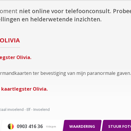
t moment
niet online voor telefoonconsult.
Probee
llingen en helderwetende inzichten.
OLIVIA
egster Olivia.
ormandkaarten ter bevestiging van mijn paranormale gaven.
kaartlegster Olivia.
iaal invoelend - Elf - Invoelend
0903 416 36
WAARDERING
STUUR FOT
150cpm