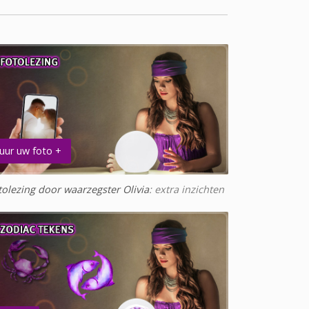
uur uw foto +
tolezing door waarzegster Olivia
: extra inzichten