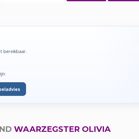
et bereikbaar.
jn:
beladvies
END
WAARZEGSTER OLIVIA