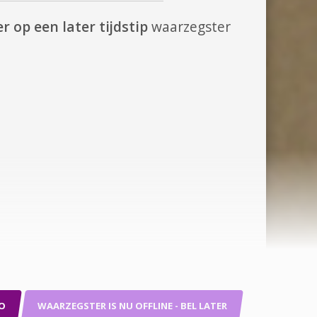
r op een later tijdstip
waarzegster
O
WAARZEGSTER IS NU OFFLINE - BEL LATER