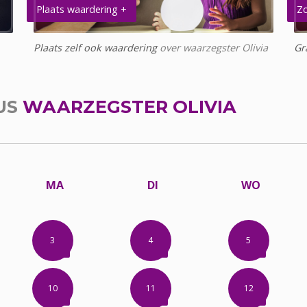
Plaats waardering +
Zo
Plaats zelf ook waardering
over waarzegster Olivia
Gr
US
WAARZEGSTER OLIVIA
MA
DI
WO
3
4
5
10
11
12