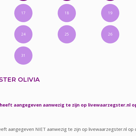
17
18
19
24
25
26
31
TER OLIVIA
heeft aangegeven aanwezig te zijn op livewaarzegster.nl o
eeft aangegeven NIET aanwezig te zijn op livewaarzegster.nl op 