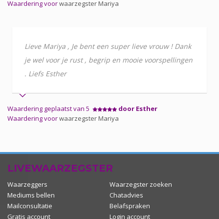
Waardering voor
waarzegster Mariya
Lieve Mariya , Je bent een super lieve vrouw ! Dank
je wel voor je rust , begrip en mooie voorspellingen
. Liefs Esther
Waardering geplaatst van 5
door Esther
Waardering voor
waarzegster Mariya
LIVEWAARZEGSTER
Waarzeggers
Waarzegster zoeken
Mediums bellen
Chatadvies
Mailconsultatie
Belafspraken
Gratis account
Login account