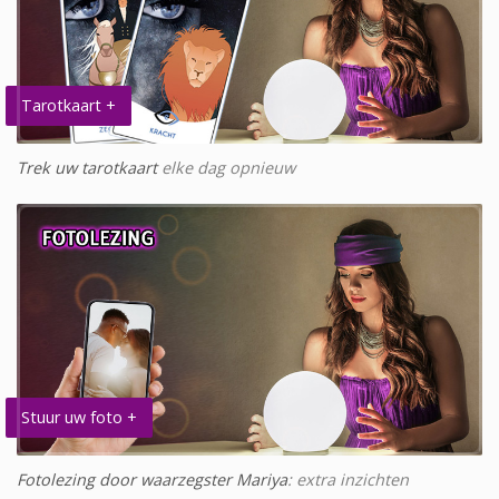
Tarotkaart +
Trek uw tarotkaart
elke dag opnieuw
Stuur uw foto +
Fotolezing door waarzegster Mariya
: extra inzichten