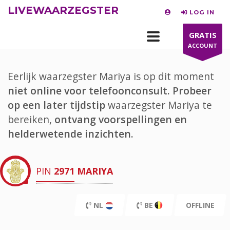
LIVEWAARZEGSTER
LOG IN
GRATIS
ACCOUNT
Eerlijk waarzegster Mariya is op dit moment
niet online voor telefoonconsult.
Probeer
op een later tijdstip
waarzegster Mariya te
bereiken,
ontvang voorspellingen en
helderwetende inzichten.
PIN
2971
MARIYA
NL
BE
OFFLINE