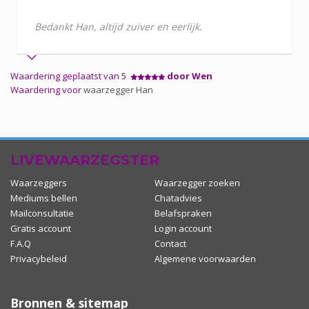
Bedankt Han, altijd zuiver en eerlijk.
Waardering geplaatst van 5
door Wen
Waardering voor
waarzegger Han
LIVEWAARZEGSTER
Waarzeggers
Waarzegger zoeken
Mediums bellen
Chatadvies
Mailconsultatie
Belafspraken
Gratis account
Login account
F.A.Q
Contact
Privacybeleid
Algemene voorwaarden
Bronnen & sitemap