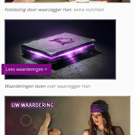
Fotolezing door waarzegger Han
: extra inzichten
Lees waarderingen +
Waarderingen lezen
over waarzegger Han