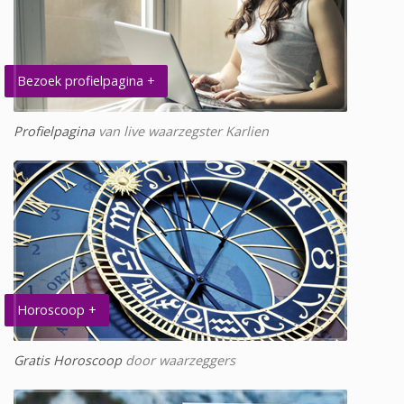
Bezoek profielpagina +
Profielpagina
van live waarzegster Karlien
Horoscoop +
Gratis Horoscoop
door waarzeggers