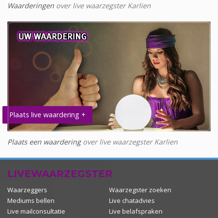
Waarderingen
over live waarzegster Karlien
Plaats live waardering +
Plaats een waardering
over live waarzegster Karlien
LIVEWAARZEGSTER
Waarzeggers
Waarzegster zoeken
Mediums bellen
Live chatadvies
Live mailconsultatie
Live belafspraken