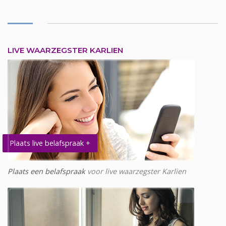
LIVE WAARZEGSTER KARLIEN
Plaats live belafspraak +
Plaats een belafspraak
voor live waarzegster Karlien