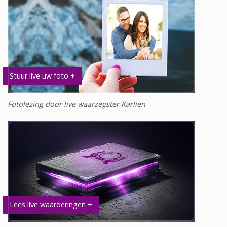
Stuur live uw foto +
Fotolezing door live waarzegster Karlien
Lees live waarderingen +