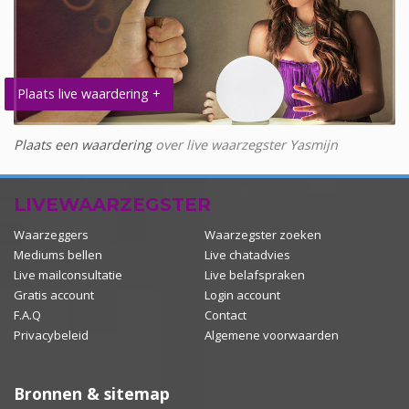
Plaats live waardering +
Plaats een waardering
over live waarzegster Yasmijn
LIVEWAARZEGSTER
Waarzeggers
Waarzegster zoeken
Mediums bellen
Live chatadvies
Live mailconsultatie
Live belafspraken
Gratis account
Login account
F.A.Q
Contact
Privacybeleid
Algemene voorwaarden
Bronnen & sitemap