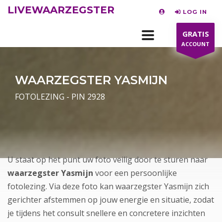
LIVEWAARZEGSTER
LOG IN
GRATIS
ACCOUNT
WAARZEGSTER YASMIJN
FOTOLEZING - PIN 2928
U staat op het punt uw foto veilig door te sturen naar
waarzegster Yasmijn
voor een persoonlijke
fotolezing. Via deze foto kan waarzegster Yasmijn zich
gerichter afstemmen op jouw energie en situatie, zodat
je tijdens het consult snellere en concretere inzichten