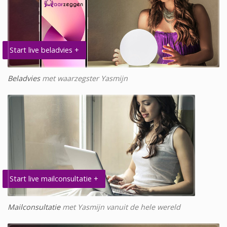
Start live beladvies +
Beladvies
met waarzegster Yasmijn
Start live mailconsultatie +
Mailconsultatie
met Yasmijn vanuit de hele wereld