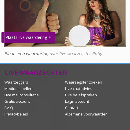
Plaats live waardering +
Plaats een waardering
over live waarzegster Ruby
LIVEWAARZEGSTER
Waarzeggers
Waarzegster zoeken
Mediums bellen
Live chatadvies
Live mailconsultatie
Live belafspraken
Gratis account
Login account
F.A.Q
Contact
Privacybeleid
Algemene voorwaarden