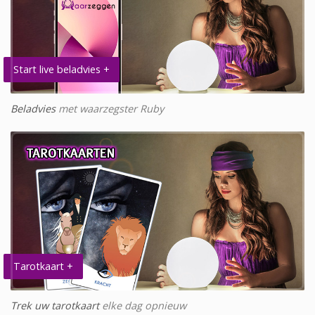
Start live beladvies +
Beladvies
met waarzegster Ruby
Tarotkaart +
Trek uw tarotkaart
elke dag opnieuw