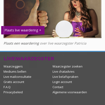
Plaats live waardering +
Plaats een waardering
over live waarzegster Patricia
LIVEWAARZEGSTER
Waarzeggers
Waarzegster zoeken
Mediums bellen
Live chatadvies
Live mailconsultatie
Live belafspraken
Gratis account
Login account
F.A.Q
Contact
Privacybeleid
Algemene voorwaarden