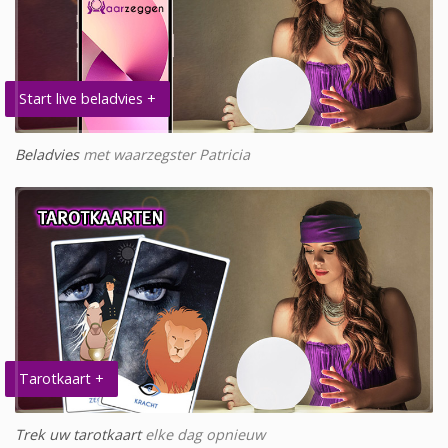
Start live beladvies +
Beladvies
met waarzegster Patricia
Tarotkaart +
Trek uw tarotkaart
elke dag opnieuw