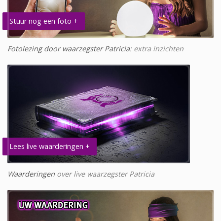
Stuur nog een foto +
Fotolezing door waarzegster Patricia
: extra inzichten
Lees live waarderingen +
Waarderingen
over live waarzegster Patricia