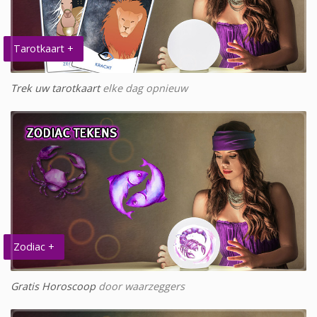
Tarotkaart +
Trek uw tarotkaart
elke dag opnieuw
Zodiac +
Gratis Horoscoop
door waarzeggers