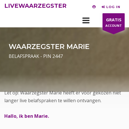
LIVEWAARZEGSTER
LOG IN
GRATIS
ACCOUNT
WAARZEGSTER MARIE
BELAFSPRAAK - PIN 2447
Let op: Waarzegster Marie heeft er voor gekozen niet
langer live belafspraken te willen ontvangen.
Hallo, ik ben Marie.