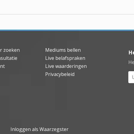
r zoeken
Mediums bellen
H
sultatie
Live belafspraken
He
nt
Live waarderingen
Privacybeleid
Uw
Inloggen als Waarzegster