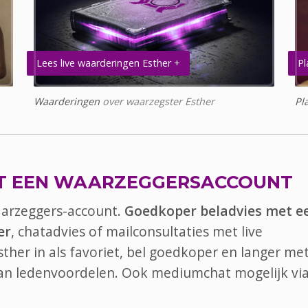
Lees live waarderingen Esther +
Pl
Waarderingen
over waarzegster Esther
Pl
T EEN WAARZEGGERSACCOUNT
aarzeggers-account.
Goedkoper beladvies met e
er
, chatadvies of mailconsultaties met live
sther in als favoriet, bel goedkoper en langer met
 van ledenvoordelen. Ook
mediumchat
mogelijk vi