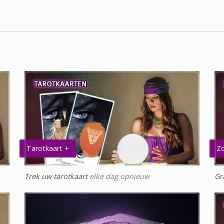
Tarotkaart +
Zo
Trek uw tarotkaart
elke dag opnieuw
Gr