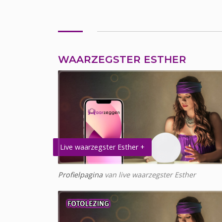
WAARZEGSTER ESTHER
Live waarzegster Esther +
Profielpagina
van live waarzegster Esther