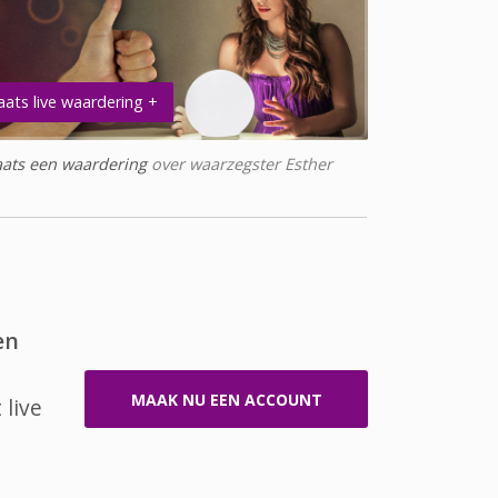
aats live waardering +
aats een waardering
over waarzegster Esther
en
MAAK NU EEN ACCOUNT
 live
a