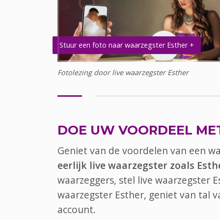
Stuur een foto naar waarzegster Esther +
Fotolezing door live waarzegster Esther
DOE UW VOORDEEL ME
Geniet van de voordelen van een w
eerlijk live waarzegster zoals Esth
waarzeggers, stel live waarzegster E
waarzegster Esther, geniet van tal
account.