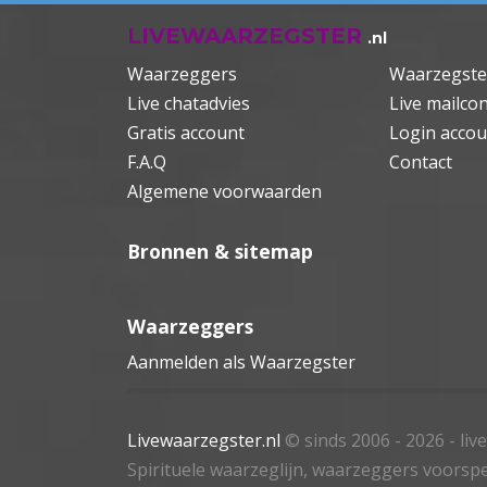
LIVEWAARZEGSTER
.nl
Waarzeggers
Waarzegste
Live chatadvies
Live mailcon
Gratis account
Login accou
F.A.Q
Contact
Algemene voorwaarden
Bronnen & sitemap
Waarzeggers
Aanmelden als Waarzegster
Livewaarzegster.nl
© sinds 2006 - 2026
- li
Spirituele waarzeglijn, waarzeggers voorspe