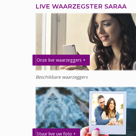
LIVE WAARZEGSTER SARAA
Onze live waarzeggers +
Beschikbare waarzeggers
Stuur live uw foto +