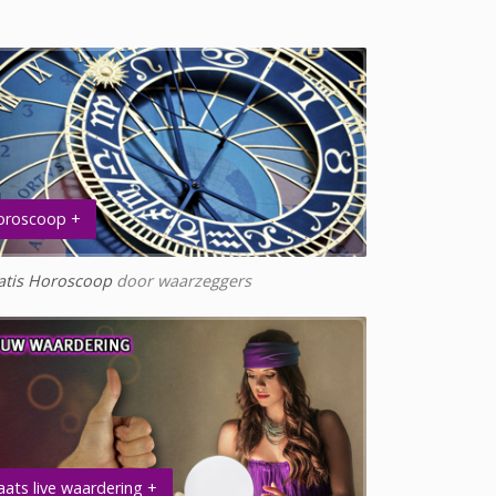
oroscoop +
atis Horoscoop
door waarzeggers
aats live waardering +