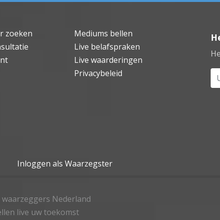
r zoeken
Mediums bellen
H
sultatie
Live belafspraken
He
nt
Live waarderingen
Privacybeleid
Uw
Inloggen als Waarzegster
ve waarzeggers Nederland
llen live uw toekomst