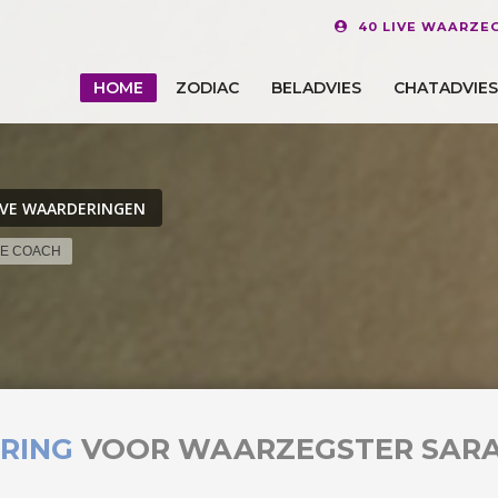
40 LIVE WAARZE
HOME
ZODIAC
BELADVIES
CHATADVIES
IVE WAARDERINGEN
LE COACH
RING
VOOR WAARZEGSTER SAR