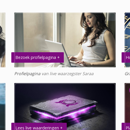
Bezoek profielpagina +
H
Profielpagina
van live waarzegster Saraa
Gr
Lees live waarderingen +
Pl