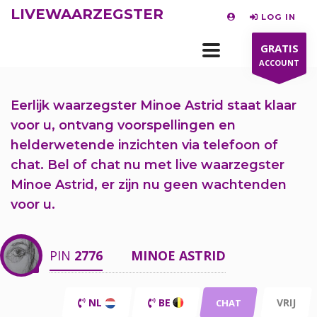
LIVEWAARZEGSTER
LOG IN
GRATIS
ACCOUNT
Eerlijk waarzegster Minoe Astrid staat klaar
voor u,
ontvang voorspellingen en
helderwetende inzichten via telefoon of
chat.
Bel of chat nu
met live waarzegster
Minoe Astrid, er zijn nu
geen wachtenden
voor u.
PIN
2776
MINOE ASTRID
NL
BE
VRIJ
CHAT