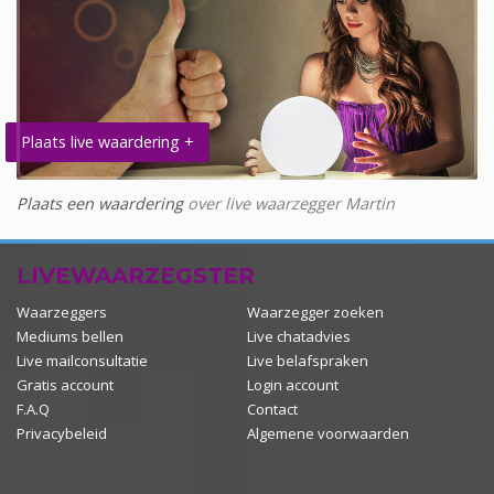
Plaats live waardering +
Plaats een waardering
over live waarzegger Martin
LIVEWAARZEGSTER
Waarzeggers
Waarzegger zoeken
Mediums bellen
Live chatadvies
Live mailconsultatie
Live belafspraken
Gratis account
Login account
F.A.Q
Contact
Privacybeleid
Algemene voorwaarden