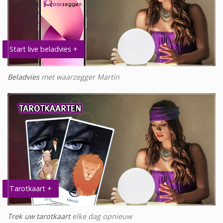
Start live beladvies +
Beladvies
met waarzegger Martin
Tarotkaart +
Trek uw tarotkaart
elke dag opnieuw