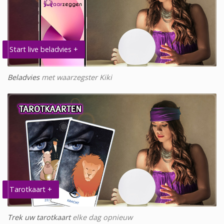
Start live beladvies +
Beladvies
met waarzegster Kiki
Tarotkaart +
Trek uw tarotkaart
elke dag opnieuw