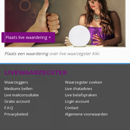
Plaats live waardering +
Plaats een waardering
over live waarzegster Kiki
LIVEWAARZEGSTER
Waarzeggers
Waarzegster zoeken
Mediums bellen
Live chatadvies
Live mailconsultatie
Live belafspraken
Gratis account
Login account
F.A.Q
Contact
Privacybeleid
Algemene voorwaarden